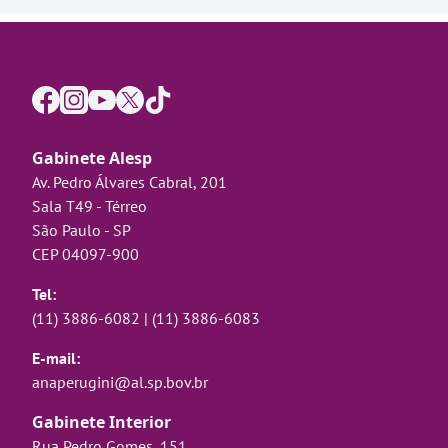
Gabinete Alesp
Av. Pedro Álvares Cabral, 201
Sala T49 - Térreo
São Paulo - SP
CEP 04097-900
Tel:
(11) 3886-6082
|
(11) 3886-6083
E-mail:
anaperugini@al.sp.bov.br
Gabinete Interior
Rua Pedro Gomes, 151