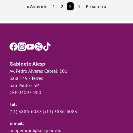
« Anterior
1
2
3
4
Próximo »
Gabinete Alesp
Av. Pedro Álvares Cabral, 201
Sala T49 - Térreo
São Paulo - SP
CEP 04097-900
Tel:
(11) 3886-6082
|
(11) 3886-6083
E-mail:
anaperugini@al.sp.bov.br