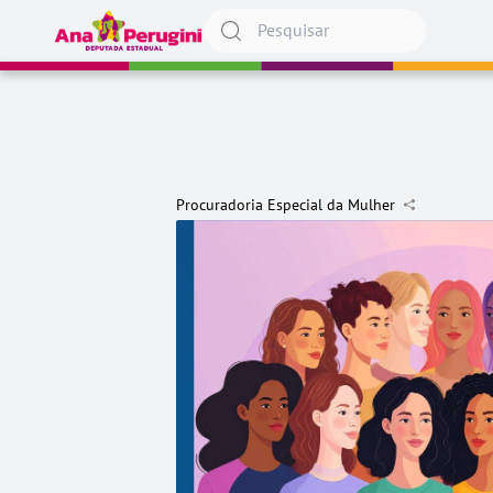
Pular para o conteúdo
Procuradoria Especial da Mulher