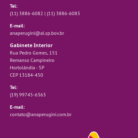
Tel:
(11) 3886-6082
|
(11) 3886-6083
E-mail:
anaperugini@al.sp.bov.br
Gabinete Interior
Rua Pedro Gomes, 151
Remanso Campineiro
Hortolândia - SP
CEP 13184-450
Tel:
(19) 99745-6363
E-mail:
contato@anaperugini.com.br