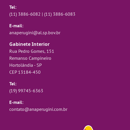
Tel:
(11) 3886-6082
|
(11) 3886-6083
E-mail:
anaperugini@al.sp.bov.br
Gabinete Interior
Rua Pedro Gomes, 151
Remanso Campineiro
Hortolândia - SP
CEP 13184-450
Tel:
(19) 99745-6363
E-mail:
contato@anaperugini.com.br