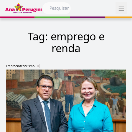
Pular para o conteúdo
Abrir
Tag:
emprego e
renda
Empreendedorismo