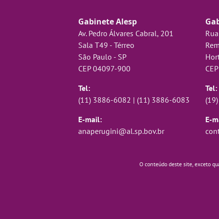
Gabinete Alesp
Gab
Av. Pedro Álvares Cabral, 201
Rua
Sala T49 - Térreo
Rem
São Paulo - SP
Hort
CEP 04097-900
CEP
Tel:
Tel:
(11) 3886-6082
|
(11) 3886-6083
(19
E-mail:
E-ma
anaperugini@al.sp.bov.br
con
O conteúdo deste site, exceto qu