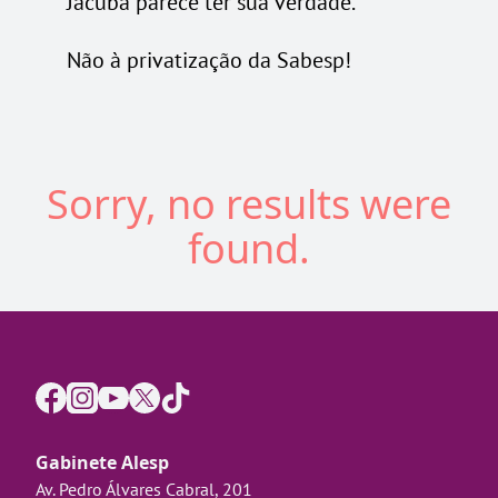
Jacuba parece ter sua verdade.
Não à privatização da Sabesp!
Sorry, no results were
found.
Gabinete Alesp
Av. Pedro Álvares Cabral, 201