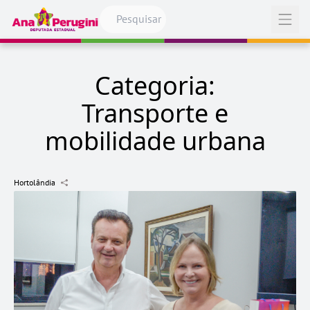
Pular para o conteúdo
Abrir
Categoria:
Transporte e
mobilidade urbana
Hortolândia