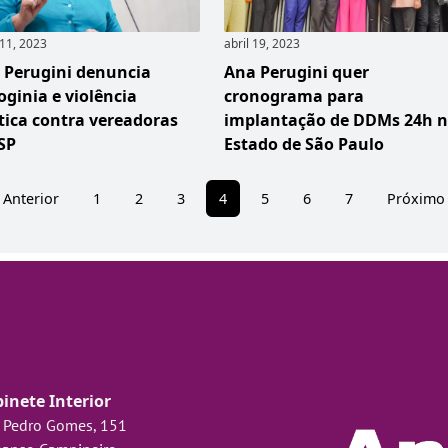
11, 2023
abril 19, 2023
 Perugini denuncia
Ana Perugini quer
oginia e violência
cronograma para
ítica contra vereadoras
implantação de DDMs 24h 
SP
Estado de São Paulo
 Anterior
1
2
3
4
5
6
7
Próximo
inete Interior
 Pedro Gomes, 151