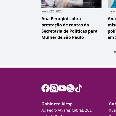
junho 22, 2023
maio 
Ana Perugini cobra
Ana
prestação de contas da
mis
Secretaria de Políticas para
pol
Mulher de São Paulo
em 
«
Gabinete Alesp
Gab
Av. Pedro Álvares Cabral, 201
Rua