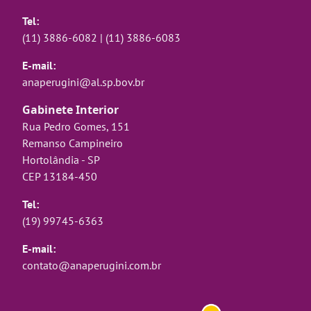
Tel:
(11) 3886-6082
|
(11) 3886-6083
E-mail:
anaperugini@al.sp.bov.br
Gabinete Interior
Rua Pedro Gomes, 151
Remanso Campineiro
Hortolândia - SP
CEP 13184-450
Tel:
(19) 99745-6363
E-mail:
contato@anaperugini.com.br