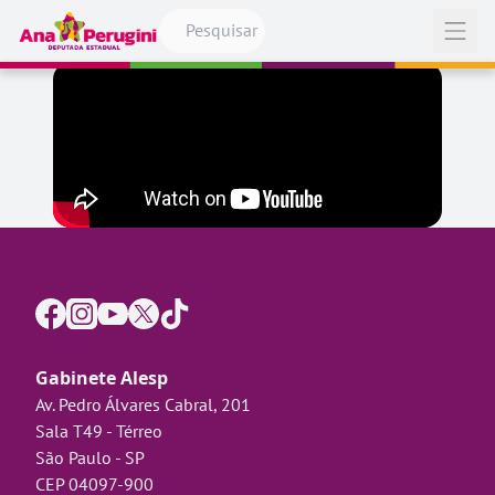
Pular para o conteúdo
Abrir
Gabinete Alesp
Av. Pedro Álvares Cabral, 201
Sala T49 - Térreo
São Paulo - SP
CEP 04097-900