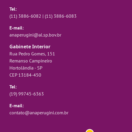
Tel:
(11) 3886-6082
|
(11) 3886-6083
E-mail:
anaperugini@al.sp.bov.br
Gabinete Interior
Rua Pedro Gomes, 151
Remanso Campineiro
Hortolândia - SP
CEP 13184-450
Tel:
(19) 99745-6363
E-mail:
contato@anaperugini.com.br