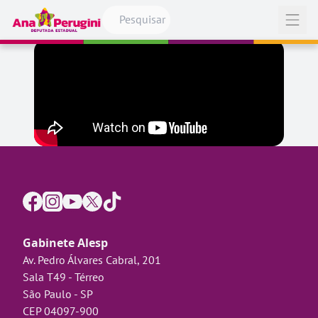
Pular para o conteúdo
Abrir
Gabinete Alesp
Av. Pedro Álvares Cabral, 201
Sala T49 - Térreo
São Paulo - SP
CEP 04097-900