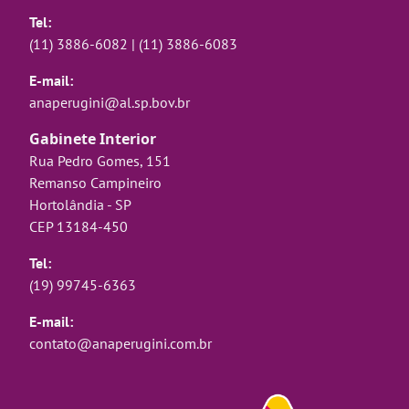
Tel:
(11) 3886-6082
|
(11) 3886-6083
E-mail:
anaperugini@al.sp.bov.br
Gabinete Interior
Rua Pedro Gomes, 151
Remanso Campineiro
Hortolândia - SP
CEP 13184-450
Tel:
(19) 99745-6363
E-mail:
contato@anaperugini.com.br