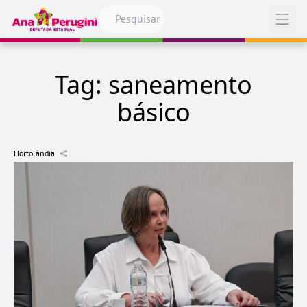
Pular para o conteúdo
Abrir
Tag:
saneamento
básico
Hortolândia