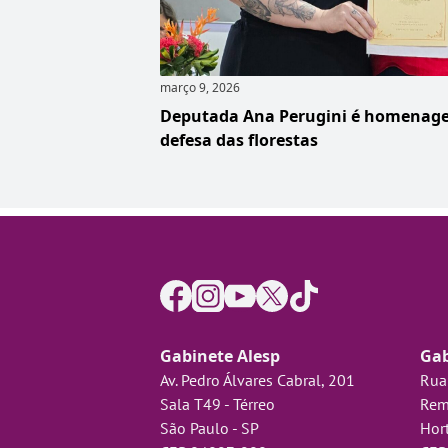
março 9, 2026
Deputada Ana Perugini é homenage
defesa das florestas
Gabinete Alesp
Gab
Av. Pedro Álvares Cabral, 201
Rua
Sala T49 - Térreo
Rem
São Paulo - SP
Hort