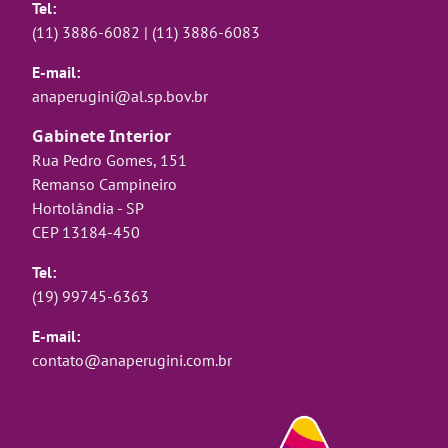
Tel:
(11) 3886-6082
|
(11) 3886-6083
E-mail:
anaperugini@al.sp.bov.br
Gabinete Interior
Rua Pedro Gomes, 151
Remanso Campineiro
Hortolândia - SP
CEP 13184-450
Tel:
(19) 99745-6363
E-mail:
contato@anaperugini.com.br