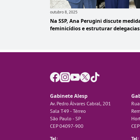
outubro 8, 2025
Na SSP, Ana Perugini discute medid
feminicídios e estruturar delegacia
Gabinete Alesp
Gab
Av. Pedro Álvares Cabral, 201
Rua
Sala T49 - Térreo
Rem
São Paulo - SP
Hort
CEP 04097-900
CEP
Tel:
Tel: