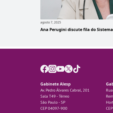
agosto 7, 2025
Ana Perugini discute fila do Sistem
Gabinete Alesp
Gab
Av. Pedro Álvares Cabral, 201
Rua
Sala T49 - Térreo
Rem
São Paulo - SP
Hort
CEP 04097-900
CEP