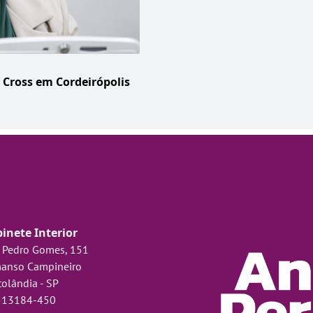
a Cross em Cordeirópolis
inete Interior
 Pedro Gomes, 151
anso Campineiro
olândia - SP
 13184-450