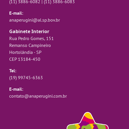
(11) 3886-6082
|
(11) 3886-6083
E-mail:
anaperugini@al.sp.bov.br
Gabinete Interior
Rua Pedro Gomes, 151
Remanso Campineiro
Hortolândia - SP
CEP 13184-450
Tel:
(19) 99745-6363
E-mail:
contato@anaperugini.com.br