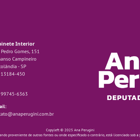
inete Interior
 Pedro Gomes, 151
anso Campineiro
olândia - SP
 13184-450
) 99745-6363
il:
tato@anaperugini.com.br
Copyleft © 2025 Ana Perugini
ando proveniente de outras fontes ou onde especificado o contrário, está licenciado sob a