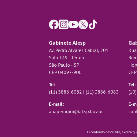
Gabinete Alesp
Gab
Av. Pedro Álvares Cabral, 201
Rua
Sala T49 - Térreo
Rem
São Paulo - SP
Hort
CEP 04097-900
CEP
Tel:
Tel:
(11) 3886-6082
|
(11) 3886-6083
(19
E-mail:
E-ma
anaperugini@al.sp.bov.br
con
O conteúdo deste site, exceto qu