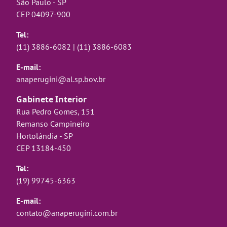
São Paulo - SP
CEP 04097-900
Tel:
(11) 3886-6082
|
(11) 3886-6083
E-mail:
anaperugini@al.sp.bov.br
Gabinete Interior
Rua Pedro Gomes, 151
Remanso Campineiro
Hortolândia - SP
CEP 13184-450
Tel:
(19) 99745-6363
E-mail:
contato@anaperugini.com.br