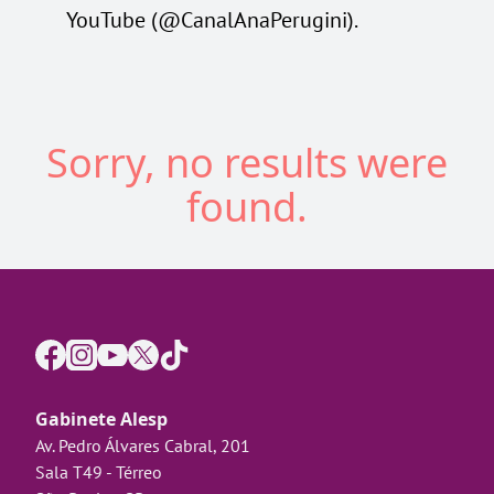
YouTube (@CanalAnaPerugini).
Sorry, no results were
found.
Gabinete Alesp
Av. Pedro Álvares Cabral, 201
Sala T49 - Térreo