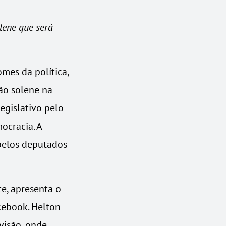
lene que será
mes da política,
ão solene na
egislativo pelo
ocracia. A
pelos deputados
e, apresenta o
cebook. Helton
visão, onde