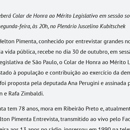
ceberá Colar de Honra ao Mérito Legislativo em sessão so
egunda-feira, às 20h, no Plenário Juscelino Kubitschek
Helton Pimenta, conhecido por entrevistar grandes no
a vida pública, recebe no dia 30 de outubro, em sess
gislativa de São Paulo, o Colar de Honra ao Mérito L
stado à população e contribuição ao exercício da dem
i proposta pela deputada Ana Perugini e assinada 
n e Rafa Zimbaldi.
ta tem 78 anos, mora em Ribeirão Preto e, atualment
ton Pimenta Entrevista, transmitido ao vivo pelo Fa
reira aos 13 anos no rádio, ingressou em 1990 na tele