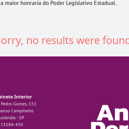
É a maior honraria do Poder Legislativo Estadual.
orry, no results were foun
inete Interior
 Pedro Gomes, 151
anso Campineiro
olândia - SP
 13184-450