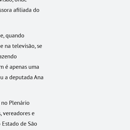
sora afiliada do
ue, quando
e na televisão, se
fazendo
em é apenas uma
mou a deputada Ana
 no Plenário
s, vereadores e
o Estado de São