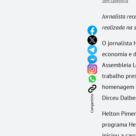
Sem categoria
Jornalista re
realizada na s
O jornalista 
economia e d
Assembleia Le
trabalho pre
homenagem fo
Compartilhe
Dirceu Dalbe
Helton Pimen
programa Hel
iniciou a car