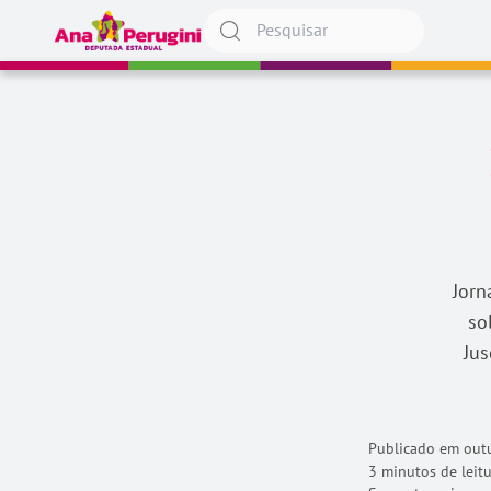
Pular para o conteúdo
Jorn
so
Jus
Publicado em
outu
3 minutos de leit