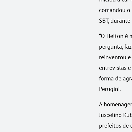
comandou o p
SBT, durante
“O Helton é m
pergunta, faz
reinventou e
entrevistas 
forma de agr
Perugini.
A homenagem 
Juscelino Kub
prefeitos de